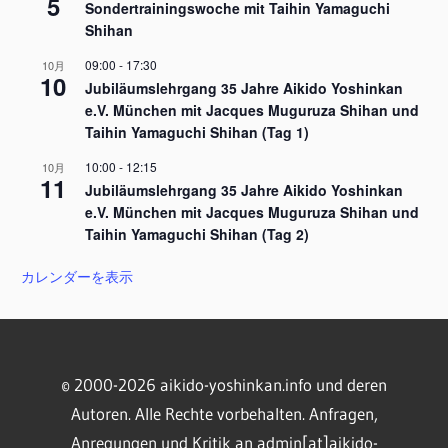
5
Sondertrainingswoche mit Taihin Yamaguchi
Shihan
09:00
-
17:30
10月
10
Jubiläumslehrgang 35 Jahre Aikido Yoshinkan
e.V. München mit Jacques Muguruza Shihan und
Taihin Yamaguchi Shihan (Tag 1)
10:00
-
12:15
10月
11
Jubiläumslehrgang 35 Jahre Aikido Yoshinkan
e.V. München mit Jacques Muguruza Shihan und
Taihin Yamaguchi Shihan (Tag 2)
カレンダーを表示
© 2000-2026 aikido-yoshinkan.info und deren
Autoren. Alle Rechte vorbehalten. Anfragen,
Anregungen und Kritik an admin[at]aikido-