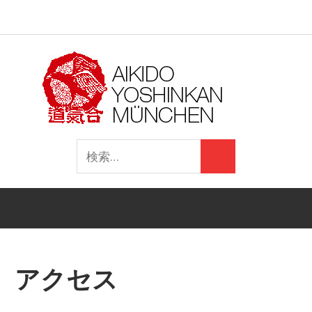
Aikido
Yoshinkan
aiki
Navigation
Yoshinkan
Aikido
(Ins
コ
Aik
e.V.
Munich
ン
(Facebook)
(Facebook)
テ
Yôs
ン
ツ
e.V.
へ
検
ス
検
索:
キ
索
Mün
ッ
プ
アクセス