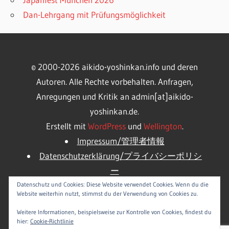
Dan-Lehrgang mit Prüfungsmöglichkeit
© 2000-2026 aikido-yoshinkan.info und deren
Autoren. Alle Rechte vorbehalten. Anfragen,
Anregungen und Kritik an admin[at]aikido-
yoshinkan.de.
Erstellt mit
WordPress
und
Wellington
.
Impressum/管理者情報
Datenschutzerklärung/プライバシーポリシ
ー
WP Dashboard/サイト管理
Datenschutz und Cookies: Diese Website verwendet Cookies. Wenn du die
Website weiterhin nutzt, stimmst du der Verwendung von Cookies zu.
Logout/ログアウト
Weitere Informationen, beispielsweise zur Kontrolle von Cookies, findest du
hier:
Cookie-Richtlinie