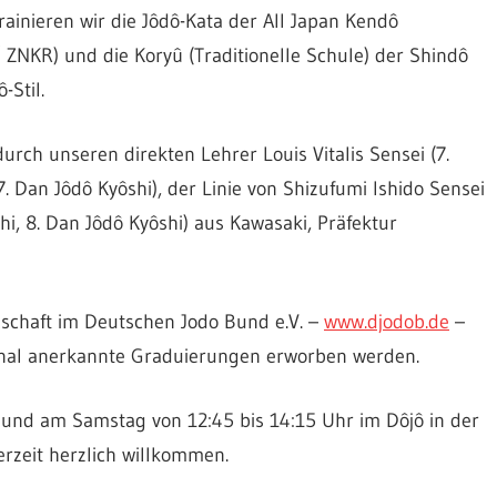
rainieren wir die Jôdô-Kata der All Japan Kendô
/ ZNKR) und die Koryû (Traditionelle Schule) der Shindô
-Stil.
durch unseren direkten Lehrer Louis Vitalis Sensei (7.
7. Dan Jôdô Kyôshi), der Linie von Shizufumi Ishido Sensei
hi, 8. Dan Jôdô Kyôshi) aus Kawasaki, Präfektur
dschaft im Deutschen Jodo Bund e.V. –
www.djodob.de
–
onal anerkannte Graduierungen erworben werden.
 und am Samstag von 12:45 bis 14:15 Uhr im Dôjô in der
rzeit herzlich willkommen.