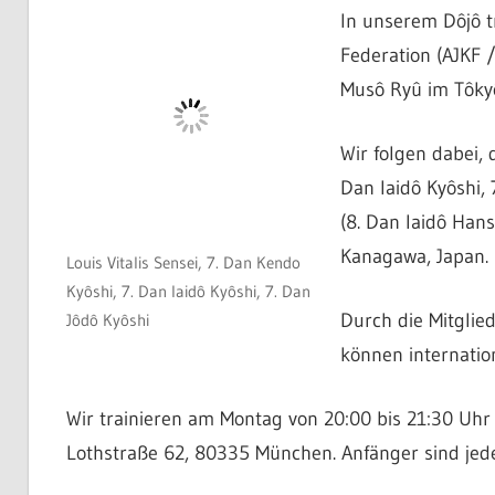
In unserem Dôjô t
Federation (AJKF 
Musô Ryû im Tôkyô
Wir folgen dabei, 
Dan Iaidô Kyôshi, 
(8. Dan Iaidô Hans
Kanagawa, Japan.
Louis Vitalis Sensei, 7. Dan Kendo
Kyôshi, 7. Dan Iaidô Kyôshi, 7. Dan
Durch die Mitglie
Jôdô Kyôshi
können internati
Wir trainieren am Montag von 20:00 bis 21:30 Uhr
Lothstraße 62, 80335 München. Anfänger sind jede