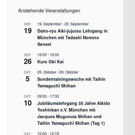
Anstehende Veranstaltungen
19. September
-
20. September
SEP.
19
Daito-ryu Aiki-jujutsu Lehrgang in
München mit Tadashi Nomoto
Sensei
16:00
-
19:00
SEP.
26
Kuro Obi Kai
05. Oktober
-
09. Oktober
OKT.
5
Sondertrainingswoche mit Taihin
Yamaguchi Shihan
09:00
-
17:30
OKT.
10
Jubiläumslehrgang 35 Jahre Aikido
Yoshinkan e.V. München mit
Jacques Muguruza Shihan und
Taihin Yamaguchi Shihan (Tag 1)
10:00
-
12:15
OKT.