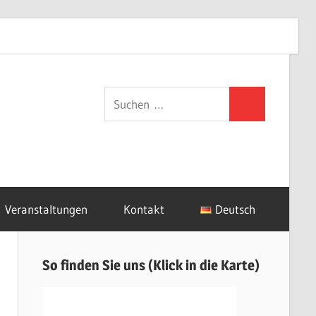
Aikido
Yoshinkan
aikidoy
Yoshinkan
Aikido
(Instagr
e.V.
Munich
Suchen
(Facebook)
(Facebook)
Suchen
nach:
Veranstaltungen
Kontakt
Deutsch
So finden Sie uns (Klick in die Karte)