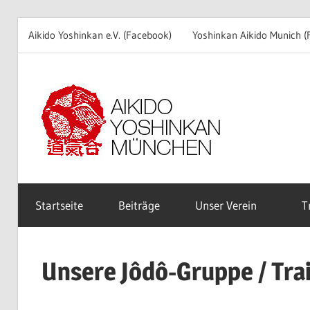
Aikido Yoshinkan e.V. (Facebook)
Yoshinkan Aikido Munich (
Zum
Inhalt
Aik
springen
Yô
e.V
Startseite
Beiträge
Unser Verein
T
Mü
Unsere Jôdô-Gruppe / Tra