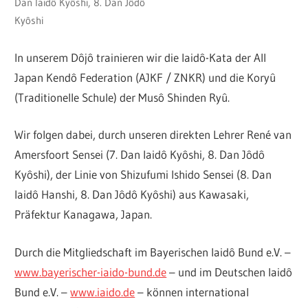
Dan Iaidô Kyôshi, 8. Dan Jôdô
Kyôshi
In unserem Dôjô trainieren wir die Iaidô-Kata der All
Japan Kendô Federation (AJKF / ZNKR) und die Koryû
(Traditionelle Schule) der Musô Shinden Ryû.
Wir folgen dabei, durch unseren direkten Lehrer René van
Amersfoort Sensei (7. Dan Iaidô Kyôshi, 8. Dan Jôdô
Kyôshi), der Linie von Shizufumi Ishido Sensei (8. Dan
Iaidô Hanshi, 8. Dan Jôdô Kyôshi) aus Kawasaki,
Präfektur Kanagawa, Japan.
Durch die Mitgliedschaft im Bayerischen Iaidô Bund e.V. –
www.bayerischer-iaido-bund.de
– und im Deutschen Iaidô
Bund e.V. –
www.iaido.de
– können international