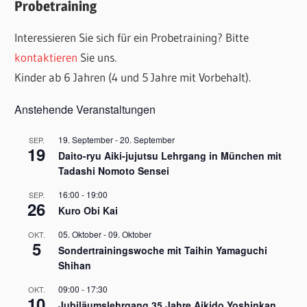
Probetraining
Interessieren Sie sich für ein Probetraining? Bitte
kontaktieren
Sie uns.
Kinder ab 6 Jahren (4 und 5 Jahre mit Vorbehalt).
Anstehende Veranstaltungen
19. September
-
20. September
SEP.
19
Daito-ryu Aiki-jujutsu Lehrgang in München mit
Tadashi Nomoto Sensei
16:00
-
19:00
SEP.
26
Kuro Obi Kai
05. Oktober
-
09. Oktober
OKT.
5
Sondertrainingswoche mit Taihin Yamaguchi
Shihan
09:00
-
17:30
OKT.
10
Jubiläumslehrgang 35 Jahre Aikido Yoshinkan