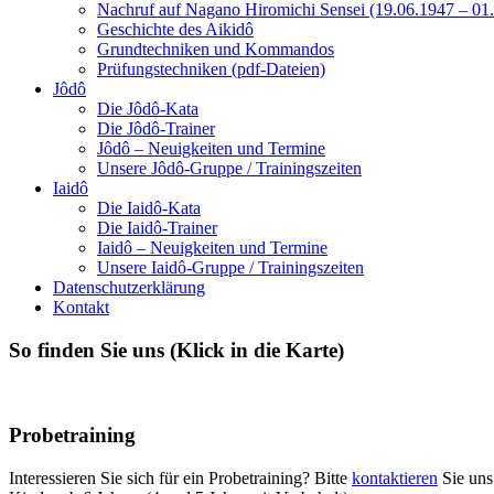
Nachruf auf Nagano Hiromichi Sensei (19.06.1947 – 01
Geschichte des Aikidô
Grundtechniken und Kommandos
Prüfungstechniken (pdf-Dateien)
Jôdô
Die Jôdô-Kata
Die Jôdô-Trainer
Jôdô – Neuigkeiten und Termine
Unsere Jôdô-Gruppe / Trainingszeiten
Iaidô
Die Iaidô-Kata
Die Iaidô-Trainer
Iaidô – Neuigkeiten und Termine
Unsere Iaidô-Gruppe / Trainingszeiten
Datenschutzerklärung
Kontakt
So finden Sie uns (Klick in die Karte)
Probetraining
Interessieren Sie sich für ein Probetraining? Bitte
kontaktieren
Sie uns