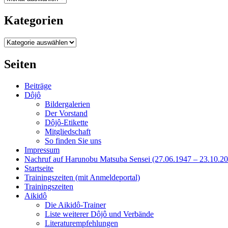
Kategorien
Kategorien
Seiten
Beiträge
Dôjô
Bildergalerien
Der Vorstand
Dôjô-Etikette
Mitgliedschaft
So finden Sie uns
Impressum
Nachruf auf Harunobu Matsuba Sensei (27.06.1947 – 23.10.2
Startseite
Trainingszeiten (mit Anmeldeportal)
Trainingszeiten
Aikidô
Die Aikidô-Trainer
Liste weiterer Dôjô und Verbände
Literaturempfehlungen