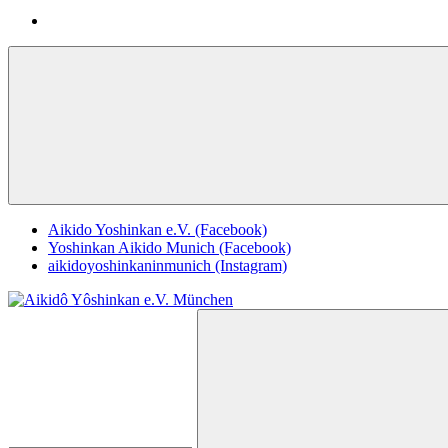
Navigation
Aikido Yoshinkan e.V. (Facebook)
Yoshinkan Aikido Munich (Facebook)
aikidoyoshinkaninmunich (Instagram)
Zum
Inhalt
Suchen
Aikidô
springen
nach:
Yôshinkan
e.V.
München