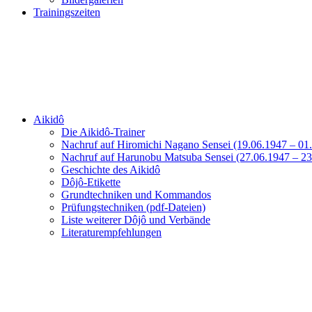
Trainingszeiten
Aikidô
Die Aikidô-Trainer
Nachruf auf Hiromichi Nagano Sensei (19.06.1947 – 01
Nachruf auf Harunobu Matsuba Sensei (27.06.1947 – 23
Geschichte des Aikidô
Dôjô-Etikette
Grundtechniken und Kommandos
Prüfungstechniken (pdf-Dateien)
Liste weiterer Dôjô und Verbände
Literaturempfehlungen