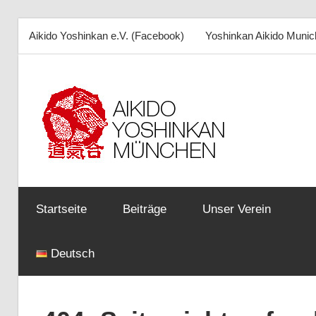
Aikido Yoshinkan e.V. (Facebook)
Yoshinkan Aikido Munic
Zum
Inhalt
Ai
springen
Yô
e.V
Startseite
Beiträge
Unser Verein
Deutsch
Mü