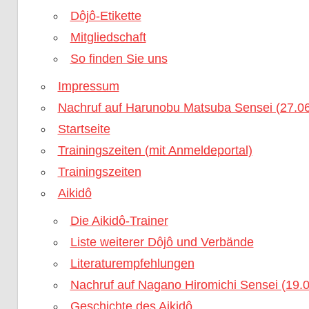
Dôjô-Etikette
Mitgliedschaft
So finden Sie uns
Impressum
Nachruf auf Harunobu Matsuba Sensei (27.06
Startseite
Trainingszeiten (mit Anmeldeportal)
Trainingszeiten
Aikidô
Die Aikidô-Trainer
Liste weiterer Dôjô und Verbände
Literaturempfehlungen
Nachruf auf Nagano Hiromichi Sensei (19.
Geschichte des Aikidô