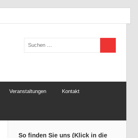
Aikido
Yoshinkan
aikidoy
Yoshinkan
Aikido
(Instag
e.V.
Munich
Suchen
(Facebook)
(Facebook)
Suchen
nach:
Veranstaltungen
Kontakt
So finden Sie uns (Klick in die