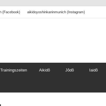
h (Facebook)
aikidoyoshinkaninmunich (Instagram)
kidô
shinkan
.
Trainingszeiten
Aikidô
Jôdô
Iaidô
nchen