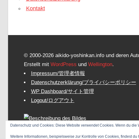
Kontakt
© 2000-2026 aikido-yoshinkan.info und deren Auto
Erstellt mit
WordPress
und
Wellington
.
Impressum/管理者情報
Datenschutzerklärung/プライバシーポリシー
WP Dashboard/サイト管理
Logout/ログアウト
Datenschutz und Cookies: Diese Website verwendet Cookies. Wenn du die W
Weitere Informationen, beispielsweise zur Kontrolle von Cookies, findest du 