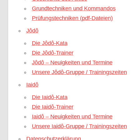
Grundtechniken und Kommandos
Prüfungstechniken (pdf-Dateien)
Jôdô
Die Jôdô-Kata
Die Jôdô-Trainer
Jôdô – Neuigkeiten und Termine
Unsere Jôdô-Gruppe / Trainingszeiten
Iaidô
Die Iaidô-Kata
Die Iaidô-Trainer
Iaidô – Neuigkeiten und Termine
Unsere Iaidô-Gruppe / Trainingszeiten
Datenschutzerklärung