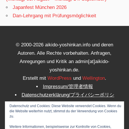
Japanfest München 2026
Dan-Lehrgang mit Prüfungsmöglichkeit
© 2000-2026 aikido-yoshinkan.info und deren
Autoren. Alle Rechte vorbehalten. Anfragen,
Anregungen und Kritik an admin[at]aikido-
yoshinkan.de.
Erstellt mit
WordPress
und
Wellington
.
Impressum/管理者情報
Datenschutzerklärung/プライバシーポリシ
ー
Datenschutz und Cookies: Diese Website verwendet Cookies. Wenn du
WP Dashboard/サイト管理
die Website weiterhin nutzt, stimmst du der Verwendung von Cookies
zu.
Logout/ログアウト
Weitere Informationen, beispielsweise zur Kontrolle von Cookies,