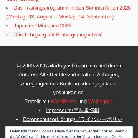
Das Trainingsprogramm in den Sommerferien 2026
(Montag, 03. August – Montag, 14. September)
Japanfest München 2026
Dan-Lehrgang mit Prüfungsmöglichkeit
© 2000-2026 aikido-yoshinkan.info und deren
Autoren. Alle Rechte vorbehalten. Anfragen,
Anregungen und Kritik an admin[at]aikido-
yoshinkan.de.
Erstellt mit
WordPress
und
Wellington
.
Impressum/管理者情報
Datenschutzerklärung/プライバシーポリシ
ー
Datenschutz und Cookies: Diese Website verwendet Cookies. Wenn du
WP Dashboard/サイト管理
die Website weiterhin nutzt, stimmst du der Verwendung von Cookies