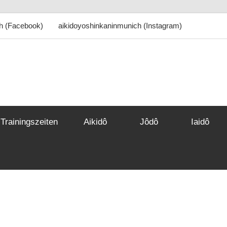
h (Facebook)
aikidoyoshinkaninmunich (Instagram)
ô
inkan
Trainingszeiten
Aikidô
Jôdô
Iaidô
hen