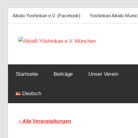
Aikido Yoshinkan e.V. (Facebook)
Yoshinkan Aikido Munic
Zum
Inhalt
Aikid
springen
Yôsh
Startseite
Beiträge
Unser Verein
e.V.
Deutsch
Münc
« Alle Veranstaltungen