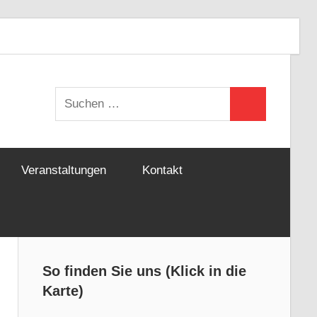
Aikido
Yoshinkan
aikidoy
Yoshinkan
Aikido
(Instag
e.V.
Munich
Suchen
(Facebook)
(Facebook)
Suchen
nach:
Veranstaltungen
Kontakt
So finden Sie uns (Klick in die
Karte)